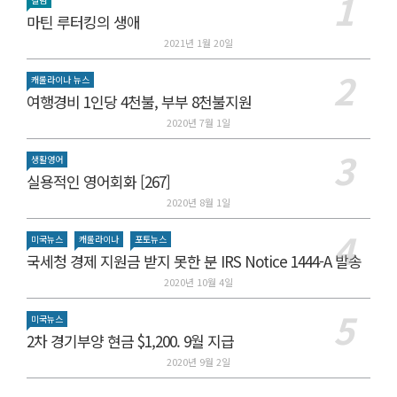
마틴 루터킹의 생애
2021년 1월 20일
캐롤라이나 뉴스
여행경비 1인당 4천불, 부부 8천불지원
2020년 7월 1일
생활영어
실용적인 영어회화 [267]
2020년 8월 1일
미국뉴스
캐롤라이나
포토뉴스
국세청 경제 지원금 받지 못한 분 IRS Notice 1444-A 발송
2020년 10월 4일
미국뉴스
2차 경기부양 현금 $1,200. 9월 지급
2020년 9월 2일