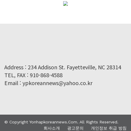
Address : 234 Addison St. Fayetteville, NC 28314
TEL, FAX : 910-868-4588
Email : ypkoreannews@yahoo.co.kr
© Copyright Yonhapkoreannews.com. All Rights Reserved.
회사소개
광고문의
개인정보 취급 방침