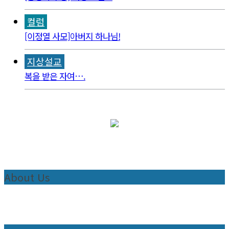
컬럼
[이정열 사모]아버지 하나님!
지상설교
복을 받은 자여….
About Us