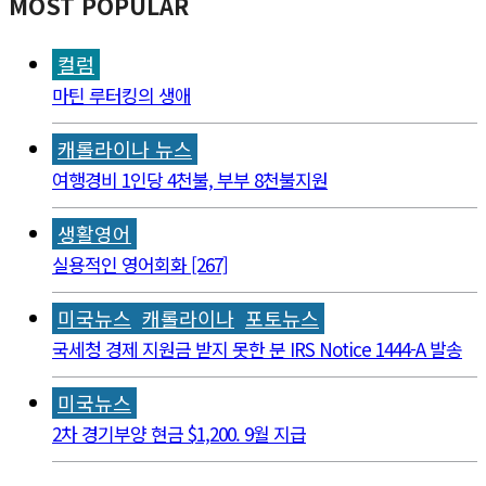
MOST POPULAR
컬럼
마틴 루터킹의 생애
캐롤라이나 뉴스
여행경비 1인당 4천불, 부부 8천불지원
생활영어
실용적인 영어회화 [267]
미국뉴스
캐롤라이나
포토뉴스
국세청 경제 지원금 받지 못한 분 IRS Notice 1444-A 발송
미국뉴스
2차 경기부양 현금 $1,200. 9월 지급