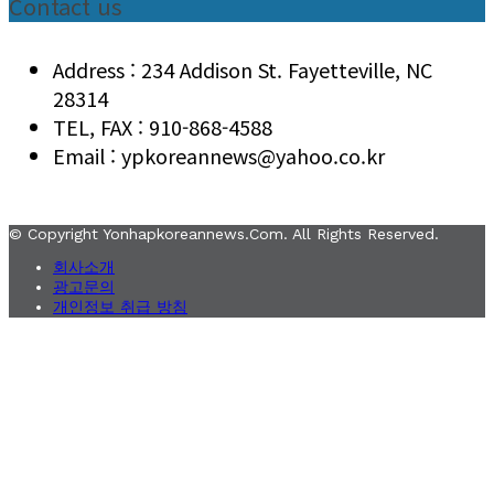
Contact us
Address : 234 Addison St. Fayetteville, NC
28314
TEL, FAX : 910-868-4588
Email : ypkoreannews@yahoo.co.kr
© Copyright Yonhapkoreannews.com. All Rights Reserved.
회사소개
광고문의
개인정보 취급 방침