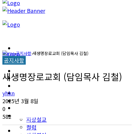
캐롤라이나 뉴스
Home
›
공지사항
›
새생명장로교회 (담임목사 김철)
공지사항
교계소식
캐롤라이나 뉴스
새생명장로교회 (담임목사 김철)
한인타운 소식
교계소식
이민뉴스
yhkn
한인타운 소식
2025년 3월 8일
오피니언
0
이민뉴스
582
지상설교
컬럼
오피니언