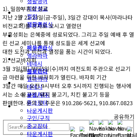
생활영어
지상설교
1). 밀씀부흥회 성료
미국뉴스
컬럼
지난 2월 21-23일(금-주일), 3일간 강대이 목사(마라나타
지구촌소식
생활영어
비전교회)를 강사로 모시고 열렸던
부흥성회는 은혜중에 성료되었다. 그리고 주일 예배 후 열
동남부
미국뉴스
린 선교 세미나를 통해 성도들은 세계 선교에
애틀랜타
지구촌소식
대한 도전과 비전과 열정을 품는 시간이 되었다.
앨라바마
동남부
2). 선교바자회
테네시
3월 3일(월) 부터5일(수)까지 여전도회 주관으로 선교기
애틀랜타
플로리다
금 마련을 위한 바자회가 열린다. 바자회 기간
앨라바마
생활안내
3일간 매일 오전 9시부터 오후 5시까지 진행되는 행사에
테네시
서는 소 불고기, 돼지 불고기, 치킨 불고기 등을
구인/구직
플로리다
중고장터
판매한다. 문의 및 주문은 910.286-5621, 910.867.0823
생활안내
타운게시판
공유하기
구인/구직
중고장터
타운게시판