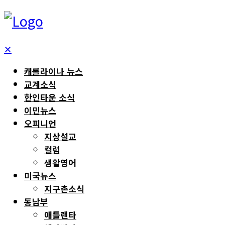
✕
캐롤라이나 뉴스
교계소식
한인타운 소식
이민뉴스
오피니언
지상설교
컬럼
생활영어
미국뉴스
지구촌소식
동남부
애틀랜타