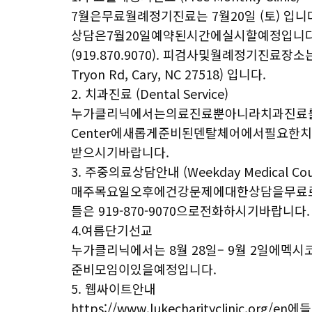
7월은무료월례정기진료는 7월20일 (토) 입니
상담은7월20일예약된시간에실시할예정입니
(919.870.9070). 피검사및월례정기진료장소는 Car
Tryon Rd, Cary, NC 27518) 입니다.
2. 치과진료 (Dental Service)
누가클리닉에서는의료진료뿐아니라치과진료를제공하고있
Center에새롭게준비된덴탈체어에서필요한치료를
받으시기바랍니다.
3. 주중의료상담안내 (Weekday Medical Coun
매주목요일오후에건강문제에대한상담을무료로
들은 919-870-9070으로전화하시기바랍니다.
4.여름단기선교
누가클리닉에서는 8월 28일– 9월 2일에멕시
준비모임이있을예정입니다.
5. 웹싸이트안내
https://www.lukecharityclini