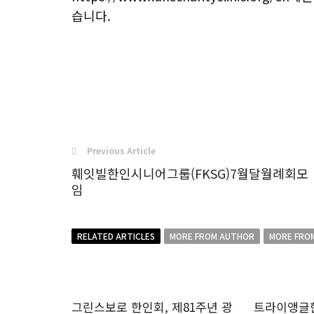
습니다.
Previous Article
훼잇빌한인시니어그룹(FKSG)7월달월례회모
임
RELATED ARTICLES
MORE FROM AUTHOR
MORE FRO
그린스보로 한인회, 제81주년 광
트라이앵글한