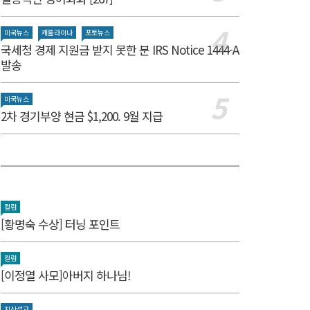
미국뉴스
캐롤라이나
포토뉴스
국세청 경제 지원금 받지 못한 분 IRS Notice 1444-A
발송
미국뉴스
2차 경기부양 현금 $1,200. 9월 지급
컬럼
[황명숙 수상] 터닝 포인트
컬럼
[이정열 사모]아버지 하나님!
지상설교