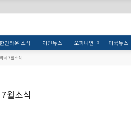
한인타운 소식
이민뉴스
오피니언
미국뉴스
리닉 7월소식
 7월소식