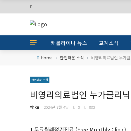
캐롤라이나 뉴스
교계소식
›
›
Home
한인타운 소식
비영리의료법인 누가클
한인타운 소식
비영리의료법인 누가클리닉
Yhkn
2024년 7월 4일
0
932
1.무료월례정기진료 (Free Monthly Clinic)