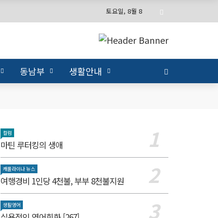
토요일, 8월 8
동남부
생활안내
컬럼
마틴 루터킹의 생애
캐롤라이나 뉴스
여행경비 1인당 4천불, 부부 8천불지원
생활영어
실용적인 영어회화 [267]