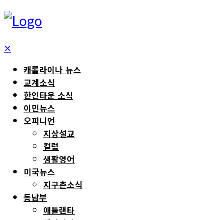
✕
캐롤라이나 뉴스
교계소식
한인타운 소식
이민뉴스
오피니언
지상설교
컬럼
생활영어
미국뉴스
지구촌소식
동남부
애틀랜타