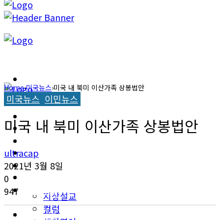
캐롤라이나 뉴스
Home
›
미국뉴스
›
미국 내 북미 이산가족 상봉법안
미국뉴스
이민뉴스
교계소식
캐롤라이나 뉴스
미국 내 북미 이산가족 상봉법안
한인타운 소식
교계소식
이민뉴스
ultracap
한인타운 소식
2021년 3월 8일
오피니언
0
이민뉴스
947
지상설교
컬럼
오피니언