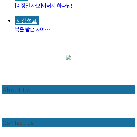
[이정열 사모]아버지 하나님!
지상설교
복을 받은 자여….
About Us
Contact us