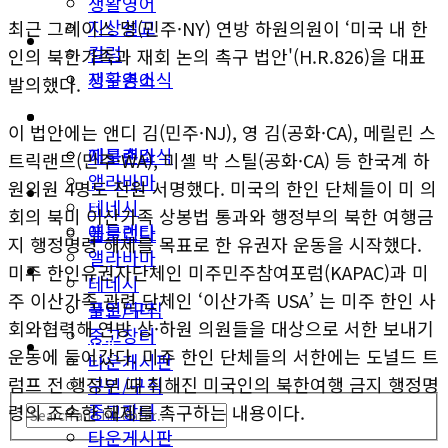
생활영어
지상설교
최근 그레이스 멍(민주·NY) 연방 하원의원이 ‘미국 내 한
미국뉴스
컬럼
인의 북한가족과 재회 논의 촉구 법안'(H.R.826)을 대표
지구촌소식
생활영어
발의했다.
동남부
미국뉴스
이 법안에는 앤디 김(민주·NJ), 영 김(공화·CA), 메릴린 스
애틀랜타
지구촌소식
트릭랜드(민주·WA), 미셸 박 스틸(공화·CA) 등 한국계 하
앨라바마
원의원 4명도 전원 서명했다. 미국의 한인 단체들이 미 의
동남부
테네시
회의 북미 이산가족 상봉법 통과와 행정부의 북한 여행금
애틀랜타
플로리다
지 행정명령 해제를 목표로 한 유권자 운동을 시작했다.
앨라바마
생활안내
미주 한인유권자단체인 미주민주참여포럼(KAPAC)과 미
테네시
주 이산가족 관련 단체인 ‘이산가족 USA’ 는 미주 한인 사
구인/구직
플로리다
회와협력해 연방 상·하원 의원들을 대상으로 서한 보내기
중고장터
생활안내
운동에 들어갔다. 미주 한인 단체들의 서한에는 도널드 트
타운게시판
럼프 전 행정부 때 취해진 미국인의 북한여행 금지 행정명
구인/구직
중고장터
령의 조속한 해제를 촉구하는 내용이다.
타운게시판