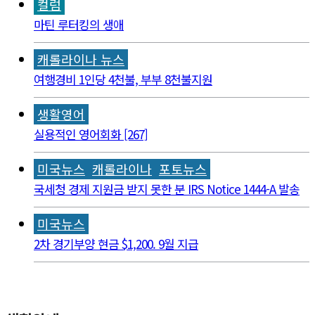
컬럼
마틴 루터킹의 생애
캐롤라이나 뉴스
여행경비 1인당 4천불, 부부 8천불지원
생활영어
실용적인 영어회화 [267]
미국뉴스
캐롤라이나
포토뉴스
국세청 경제 지원금 받지 못한 분 IRS Notice 1444-A 발송
미국뉴스
2차 경기부양 현금 $1,200. 9월 지급