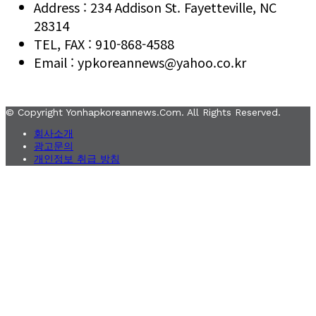
Address : 234 Addison St. Fayetteville, NC
28314
TEL, FAX : 910-868-4588
Email : ypkoreannews@yahoo.co.kr
© Copyright Yonhapkoreannews.com. All Rights Reserved.
회사소개
광고문의
개인정보 취급 방침