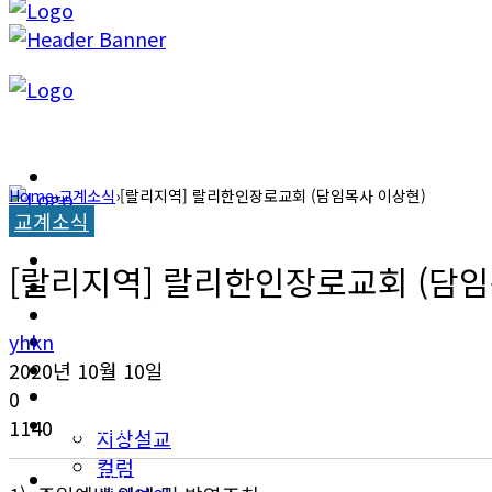
캐롤라이나 뉴스
Home
›
교계소식
›
[랄리지역] 랄리한인장로교회 (담임목사 이상현)
교계소식
교계소식
캐롤라이나 뉴스
[랄리지역] 랄리한인장로교회 (담임
한인타운 소식
교계소식
이민뉴스
yhkn
한인타운 소식
2020년 10월 10일
오피니언
0
이민뉴스
1140
지상설교
컬럼
오피니언