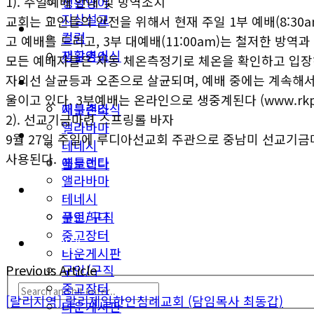
1). 주일예배 안내 및 방역조치
생활영어
지상설교
교회는 교인들의 안전을 위해서 현재 주일 1부 예배(8:30a
미국뉴스
컬럼
고 예배를 드리고, 3부 대예배(11:00am)는 철저한 방역
지구촌소식
생활영어
모든 예배자들은 자동 체온측정기로 체온을 확인하고 입장해
자외선 살균등과 오존으로 살균되며, 예배 중에는 계속해서
동남부
미국뉴스
울이고 있다. 3부예배는 온라인으로 생중계된다 (www.rkpc.
애틀랜타
지구촌소식
2). 선교기금마련 스프링롤 바자
앨라바마
동남부
9월 27일 주일에 루디아선교회 주관으로 중남미 선교기금마
테네시
사용된다.
애틀랜타
플로리다
앨라바마
생활안내
테네시
구인/구직
플로리다
중고장터
생활안내
타운게시판
구인/구직
Previous Article
중고장터
[랄리지역] 랄리제일한인침례교회 (담임목사 최동갑)
타운게시판