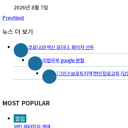
2026년 8월 7일
Prev
Next
뉴스 더 보기
코로나19 백신 모더나, 화이자 선두
미법무부 google 분할
[그린스보로트지역]한인장로교회 (담
MOST POPULAR
컬럼
마틴 루터킹의 생애