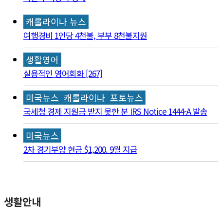
캐롤라이나 뉴스
여행경비 1인당 4천불, 부부 8천불지원
생활영어
실용적인 영어회화 [267]
미국뉴스
캐롤라이나
포토뉴스
국세청 경제 지원금 받지 못한 분 IRS Notice 1444-A 발송
미국뉴스
2차 경기부양 현금 $1,200. 9월 지급
생활안내