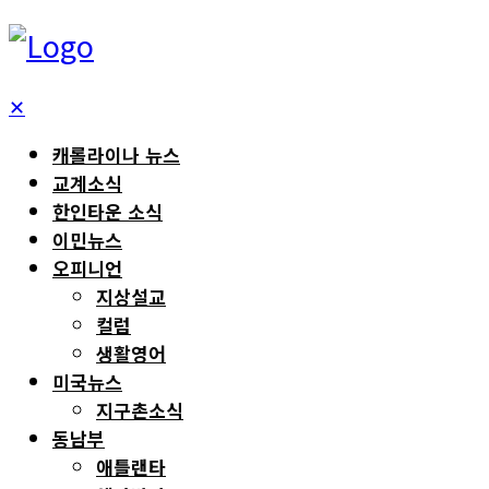
✕
캐롤라이나 뉴스
교계소식
한인타운 소식
이민뉴스
오피니언
지상설교
컬럼
생활영어
미국뉴스
지구촌소식
동남부
애틀랜타